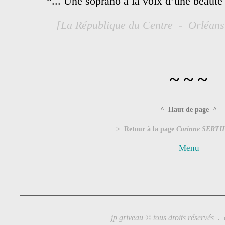
“... Une soprano à la voix d’une beauté 
[La République du Centre - Orléan
~ ~ ~
^ Haut de page ^
> Retour à la page
Corinne SERT
Menu
_____________________________________
jp griveau © tous droits réservés .