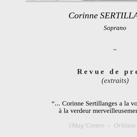
Corinne SERTIL
Soprano
~
R e v u e d e p r e
(extraits)
“...
Corinne Sertillanges a la v
à la verdeur merveilleuseme
[Mag’Centre - Orléans