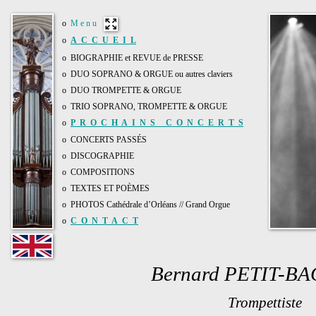
o
M e n u
o
A C C U E I L
o
BIOGRAPHIE et REVUE de PRESSE
o
DUO SOPRANO & ORGUE ou autres claviers
o
DUO TROMPETTE & ORGUE
o
TRIO SOPRANO, TROMPETTE & ORGUE
o
P R O C H A I N S C O N C E R T S
o
CONCERTS PASSÉS
o
DISCOGRAPHIE
o
COMPOSITIONS
o
TEXTES ET POÈMES
o
PHOTOS Cathédrale d’Orléans // Grand Orgue
o
C O N T A C T
Bernard PETIT-B
Trompettiste