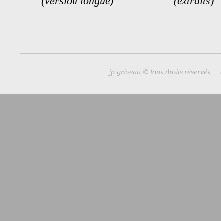
(version longue)
(extraits)
_____________________________________
jp griveau © tous droits réservés .